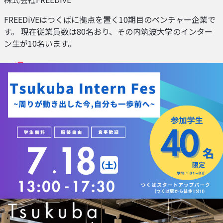
FREEDiVEはつくばに拠点を置く10期目のベンチャー企業で
す。 現在従業員数は80名おり、その内筑波大学のインター
ン生が10名います。
株式会社Colorkrew
Colorkrew（カラクル）はオフィスの座席・会議室・ロッカ
ーを管理できる「Colorkrew Biz」や、社内情報をまとめる
「Colorkrew Intra」など、働き方をアップデートするSaaS
を自社開発・提供しています。 社員は約100名で3割以上が
外国籍。年功序列ではなく実力重視で、入社1年目から挑戦
できる環境です。今後は海外展開も進め、グローバルで活躍
できる人材を求めています。
✨