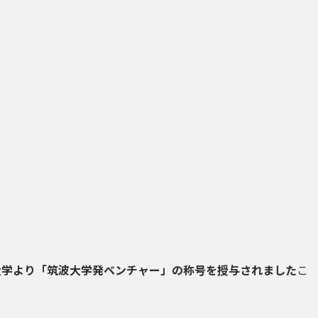
大学より
「筑波大学発ベンチャー」
の称号を授与されました
こ